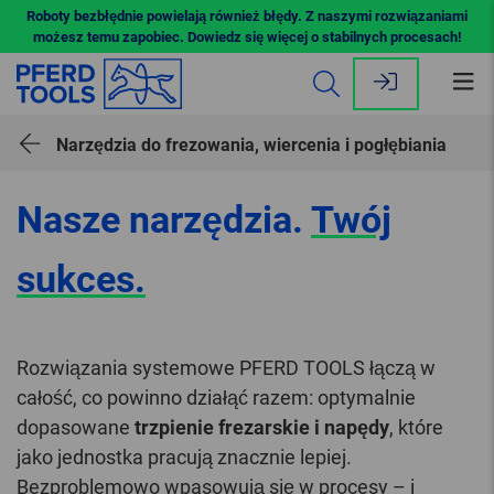
Roboty bezbłędnie powielają również błędy. Z naszymi rozwiązaniami
możesz temu zapobiec. Dowiedz się więcej o stabilnych procesach!
Ot
me
Narzędzia do frezowania, wiercenia i pogłębiania
Nasze narzędzia.
Twój
sukces.
Rozwiązania systemowe PFERD TOOLS łączą w
całość, co powinno działąć razem: optymalnie
dopasowane
trzpienie frezarskie i napędy
, które
jako jednostka pracują znacznie lepiej.
Bezproblemowo wpasowują się w procesy – i