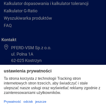
Kalkulator dopasowania i kalkulator tolerancji
Kalkulator G-Ratio
Wyszukiwarka produktów
FAQ
Kontakt
PFERD-VSM Sp.z o.o.
ul. Polna 1A
62-025 Kostrzyn
+48 61 8970 480
biuro@pferdvsm.pl
+48 61 8970 490