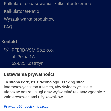
Kalkulator dopasowania i kalkulator tolerancji
Kalkulator G-Ratio
Wyszukiwarka produktów
FAQ
Kontakt
PFERD-VSM Sp.z o.o.
ul. Polna 1A
62-025 Kostrzyn
+48 61 8970 480
biuro@pferdvsm.pl
+48 61 8970 490