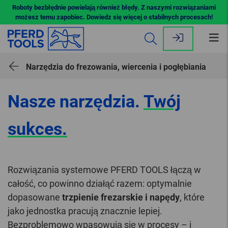
Roboty bezbłędnie powielają również błędy. Z naszymi rozwiązaniami
możesz temu zapobiec. Dowiedz się więcej o stabilnych procesach!
Ot
me
Narzędzia do frezowania, wiercenia i pogłębiania
Nasze narzędzia.
Twój
sukces.
Rozwiązania systemowe PFERD TOOLS łączą w
całość, co powinno działąć razem: optymalnie
dopasowane
trzpienie frezarskie i napędy
, które
jako jednostka pracują znacznie lepiej.
Bezproblemowo wpasowują się w procesy – i