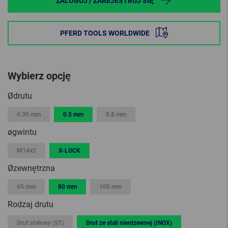
ZALOGUJ / ZAREJESTRUJ SIĘ
PFERD TOOLS WORLDWIDE
Wybierz opcję
Ødrutu
0.35 mm
0.5 mm
0.8 mm
øgwintu
M14x2
X-LOCK
Øzewnętrzna
65 mm
80 mm
100 mm
Rodzaj drutu
Drut stalowy (ST)
Drut ze stali nierdzewnej (INOX)