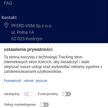
FAQ
Kontakt
PFERD-VSM Sp.z o.o.
ul. Polna 1A
62-025 Kostrzyn
+48 61 8970 480
biuro@pferdvsm.pl
+48 61 8970 490
Stopka redakcyjna
Ochrona danych osobowych
Ogólne warunki sprzedaży