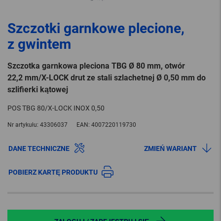
Szczotki garnkowe plecione,
z gwintem
Szczotka garnkowa pleciona TBG Ø 80 mm, otwór
22,2 mm/X-LOCK drut ze stali szlachetnej Ø 0,50 mm do
szlifierki kątowej
POS TBG 80/X-LOCK INOX 0,50
Nr artykułu:
43306037
EAN:
4007220119730
DANE TECHNICZNE
ZMIEŃ WARIANT
POBIERZ KARTĘ PRODUKTU