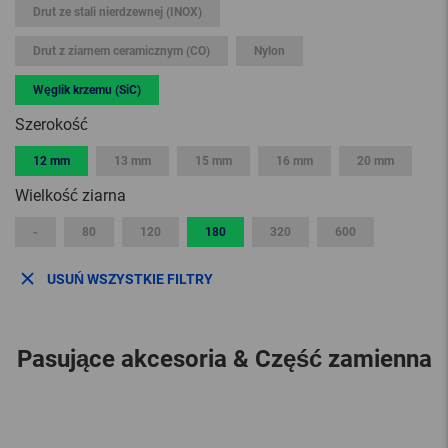
Drut ze stali nierdzewnej (INOX)
Drut z ziarnem ceramicznym (CO)
Nylon
Węglik krzemu (SiC)
Szerokość
12 mm
13 mm
15 mm
16 mm
20 mm
Wielkość ziarna
-
80
120
180
320
600
USUŃ WSZYSTKIE FILTRY
Pasujące akcesoria & Część zamienna