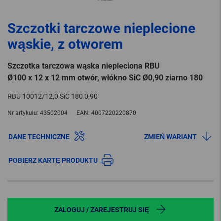
Szczotki tarczowe nieplecione
wąskie, z otworem
Szczotka tarczowa wąska niepleciona RBU
Ø100 x 12 x 12 mm otwór, włókno SiC Ø0,90 ziarno 180
RBU 10012/12,0 SiC 180 0,90
Nr artykułu:
43502004
EAN:
4007220220870
DANE TECHNICZNE
ZMIEŃ WARIANT
POBIERZ KARTĘ PRODUKTU
ZALOGUJ / ZAREJESTRUJ SIĘ