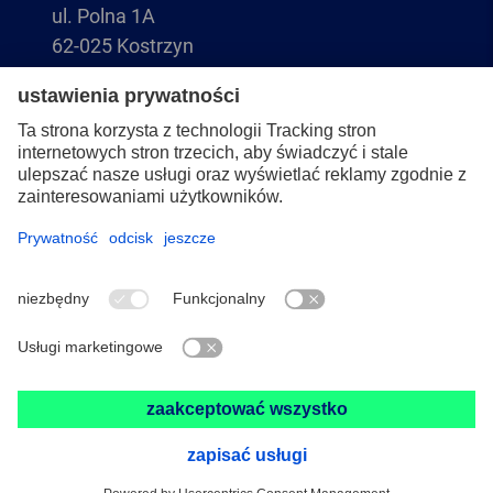
ul. Polna 1A
62-025 Kostrzyn
+48 61 8970 480
biuro@pferdvsm.pl
+48 61 8970 490
Stopka redakcyjna
Ochrona danych osobowych
Ogólne warunki sprzedaży
© 2026 PFERD-VSM Sp.z o.o.