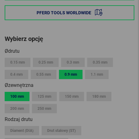
PFERD TOOLS WORLDWIDE
Wybierz opcję
Ødrutu
0.15 mm
0.25 mm
0.3 mm
0.35 mm
0.4 mm
0.55 mm
0.9 mm
1.1 mm
Øzewnętrzna
100 mm
125 mm
150 mm
180 mm
200 mm
250 mm
Rodzaj drutu
Diament (DIA)
Drut stalowy (ST)