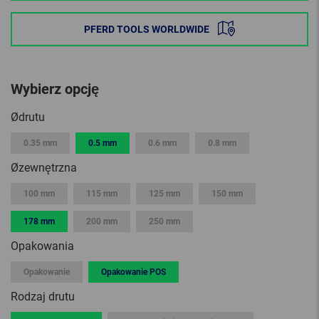
PFERD TOOLS WORLDWIDE
Wybierz opcję
Ødrutu
0.35 mm
0.5 mm
0.6 mm
0.8 mm
Øzewnętrzna
100 mm
115 mm
125 mm
150 mm
178 mm
200 mm
250 mm
Opakowania
Opakowanie
Opakowanie POS
Rodzaj drutu