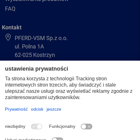
FAQ
Kontakt
PFERD-VSM Sp.z o.o.
ul. Polna 1A
62-025 Kostrzyn
+48 61 8970 480
biuro@pferdvsm.pl
+48 61 8970 490
Stopka redakcyjna
Ochrona danych osobowych