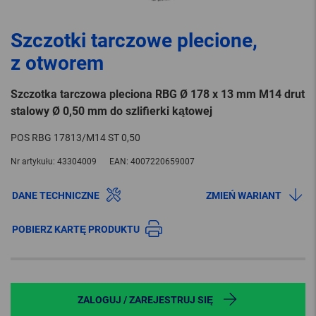
Szczotki tarczowe plecione,
z otworem
Szczotka tarczowa pleciona RBG Ø 178 x 13 mm M14 drut
stalowy Ø 0,50 mm do szlifierki kątowej
POS RBG 17813/M14 ST 0,50
Nr artykułu:
43304009
EAN:
4007220659007
DANE TECHNICZNE
ZMIEŃ WARIANT
POBIERZ KARTĘ PRODUKTU
ZALOGUJ / ZAREJESTRUJ SIĘ