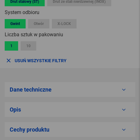
Drut stalowy (ST)
Drut ze stali nierdzewnej (INOX)
System odbioru
Gwint
Otwór
X-LOCK
Liczba sztuk w pakowaniu
1
10
USUŃ WSZYSTKIE FILTRY
Dane techniczne
Opis
Cechy produktu