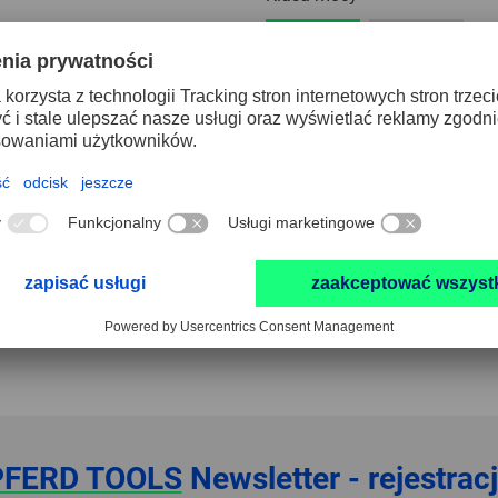
200 Watt
400 Watt
Wykonanie
kompaktowa budowa
solidn
V-SP
wąska konstrukcja
USUŃ WSZYSTKIE FILTRY
ich kryteriów wyboru. Proszę wybrać inną kombinację.
PFERD TOOLS
Newsletter - rejestrac