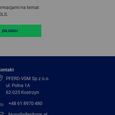
formacjami na temat
OLS.
ZALOGUJ
ontakt
PFERD-VSM Sp.z o.o.
ul. Polna 1A
62-025 Kostrzyn
+48 61 8970 480
biuro@pferdvsm.pl