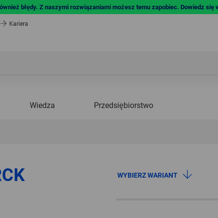
również błędy. Z naszymi rozwiązaniami możesz temu zapobiec. Dowiedz się w
Kariera
Wiedza
Przedsiębiorstwo
RCK
WYBIERZ WARIANT