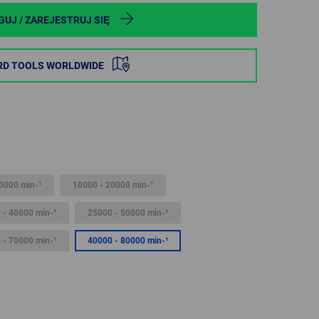
POLAND
GUJ / ZAREJESTRUJ SIĘ
SPAIN
RD TOOLS WORLDWIDE
SWEDEN
SWITZERLAND
TURKEY
0000 min-¹
10000 - 20000 min-¹
UNITED
KINGDOM
 - 40000 min-¹
25000 - 50000 min-¹
 - 70000 min-¹
40000 - 80000 min-¹
ASIA/PACIFIC
AFRICA
AUSTRALIA
SOUTH
AFRICA