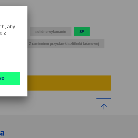
GLOBAL
INTERNATIONAL
-
a konstrukcja
solidne wykonanie
SP
ENGLISH
Z-SP
Z ramieniem przystawki szlifierki taśmowej
INTERNATIONAL
-
ESPAÑOL
ja