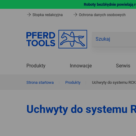
Roboty bezbłędnie powielają 
Stopka redakcyjna
Ochrona danych osobowych
Produkty
Innowacje
Serwis
Strona startowa
|
Produkty
|
Uchwyty do systemu RCK
Uchwyty do systemu 