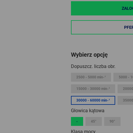
ZALO
PFE
Wybierz opcję
Dopuszcz. liczba obr.
2500 - 5000 min-¹
5000 - 1
15000 - 30000 min-¹
20000
30000 - 60000 min-¹
35000
Głowica kątowa
-
45°
90°
Klasa mocy