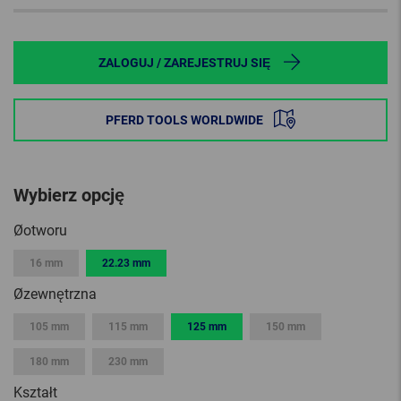
ZALOGUJ / ZAREJESTRUJ SIĘ
PFERD TOOLS WORLDWIDE
Wybierz opcję
Øotworu
16 mm
22.23 mm
Øzewnętrzna
105 mm
115 mm
125 mm
150 mm
180 mm
230 mm
Kształt