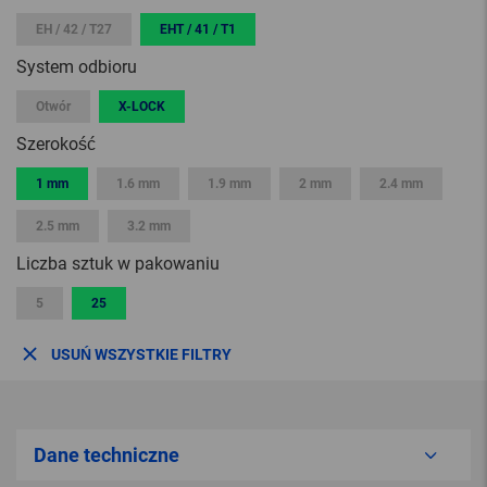
EH / 42 / T27
EHT / 41 / T1
System odbioru
Otwór
X-LOCK
Szerokość
1 mm
1.6 mm
1.9 mm
2 mm
2.4 mm
2.5 mm
3.2 mm
Liczba sztuk w pakowaniu
5
25
USUŃ WSZYSTKIE FILTRY
Dane techniczne