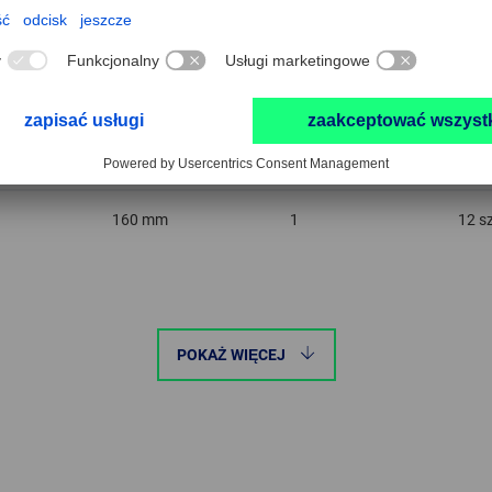
160 mm
0
12 s
160 mm
1
12 s
POKAŻ WIĘCEJ