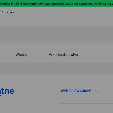
również błędy. Z naszymi rozwiązaniami możesz temu zapobiec. Dowiedz się w
Kariera
Wiedza
Przedsiębiorstwo
ątne
WYBIERZ WARIANT