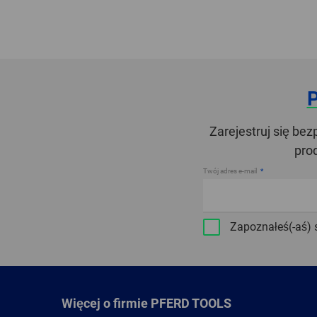
Zarejestruj się be
pro
Twój adres e-mail
Zapoznałeś(-aś) 
Więcej o firmie PFERD TOOLS