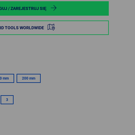
POLAND
GUJ / ZAREJESTRUJ SIĘ
SPAIN
RD TOOLS WORLDWIDE
SWEDEN
SWITZERLAND
TURKEY
0 mm
200 mm
UNITED
KINGDOM
3
ASIA/PACIFIC
AFRICA
AUSTRALIA
SOUTH
AFRICA