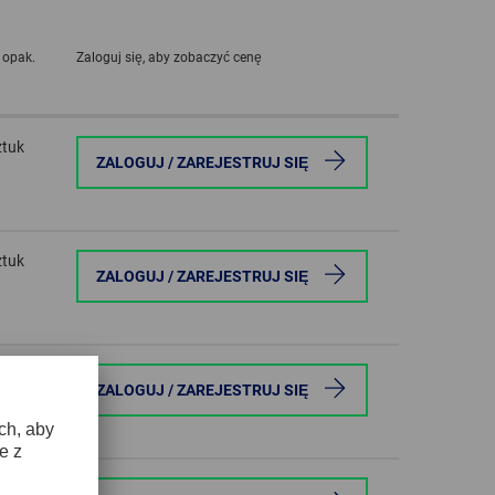
GLOBAL
 opak.
Zaloguj się, aby zobaczyć cenę
INTERNATIONAL
-
ENGLISH
ztuk
ZALOGUJ / ZAREJESTRUJ SIĘ
INTERNATIONAL
-
ESPAÑOL
ztuk
ZALOGUJ / ZAREJESTRUJ SIĘ
ztuk
ZALOGUJ / ZAREJESTRUJ SIĘ
ztuk