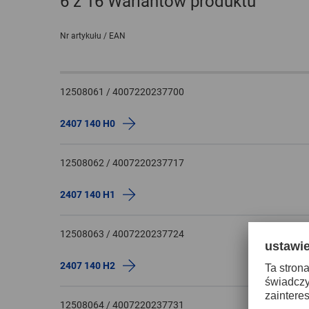
6
z 16 Wariantów produktu
Nr artykułu / EAN
12508061 / 4007220237700
2407 140 H0
12508062 / 4007220237717
2407 140 H1
12508063 / 4007220237724
2407 140 H2
12508064 / 4007220237731