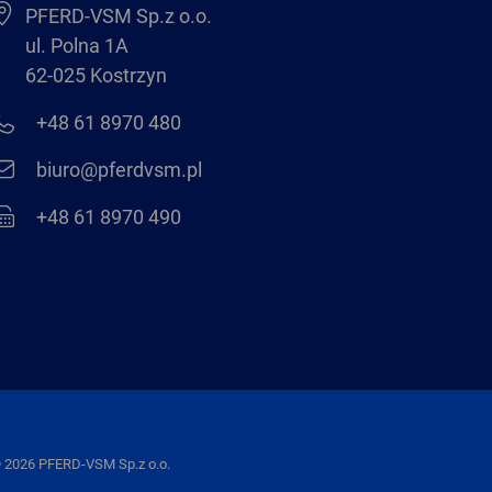
PFERD-VSM Sp.z o.o.
ul. Polna 1A
62-025 Kostrzyn
+48 61 8970 480
biuro@pferdvsm.pl
+48 61 8970 490
 2026 PFERD-VSM Sp.z o.o.