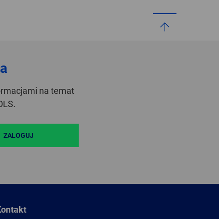
ja
formacjami na temat
OLS.
ZALOGUJ
ontakt