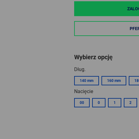
ZALO
PFE
Wybierz opcję
Dług.
140 mm
160 mm
18
Nacięcie
00
0
1
2