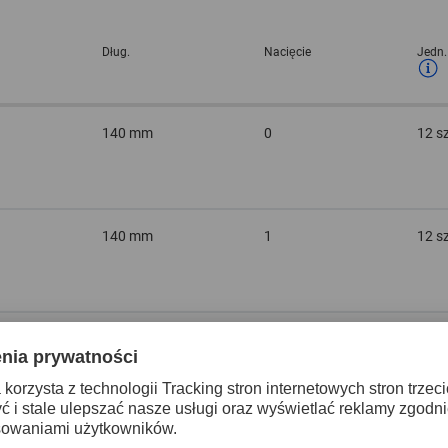
Dług.
Nacięcie
Jedn.
140 mm
0
12 s
140 mm
1
12 s
140 mm
2
12 s
140 mm
3
12 s