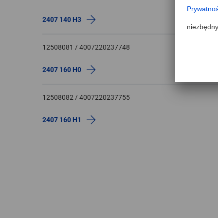
2407 140 H3
12508081 / 4007220237748
2407 160 H0
12508082 / 4007220237755
2407 160 H1