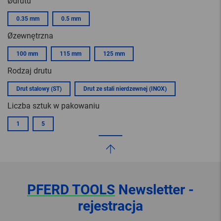
Ødrutu
0.35 mm
0.5 mm
Øzewnętrzna
100 mm
115 mm
125 mm
Rodzaj drutu
Drut stalowy (ST)
Drut ze stali nierdzewnej (INOX)
Liczba sztuk w pakowaniu
1
5
PFERD TOOLS
Newsletter -
rejestracja