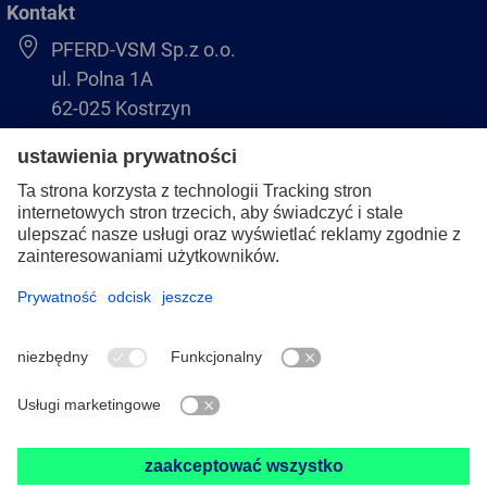
Kontakt
PFERD-VSM Sp.z o.o.
ul. Polna 1A
62-025 Kostrzyn
+48 61 8970 480
biuro@pferdvsm.pl
+48 61 8970 490
Stopka redakcyjna
Ochrona danych osobowych
Ogólne warunki sprzedaży